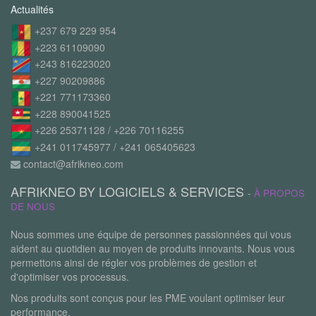
Actualités
+237 679 229 954
+223 61109090
+243 816223020
+227 90209886
+221 771173360
+228 890041525
+226 25371128 / +226 70116255
+241 011745977 / +241 065405623
contact@afrikneo.com
AFRIKNEO BY LOGICIELS & SERVICES
-
À PROPOS
DE NOUS
Nous sommes une équipe de personnes passionnées qui vous
aident au quotidien au moyen de produits innovants. Nous vous
permettons ainsi de régler vos problèmes de gestion et
d'optimiser vos processus.
Nos produits sont conçus pour les PME voulant optimiser leur
performance.