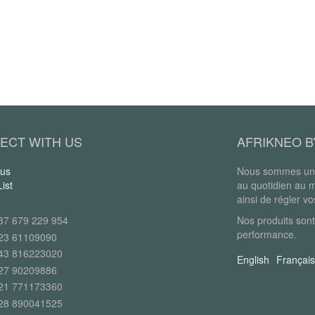
ECT WITH US
AFRIKNEO B
 us
Nous sommes une
ist
au quotidien au 
ainsi de régler v
37 679 229 954
Nos produits sont
performance.
23 61109090
43 816223020
English
Français
27 90209886
21 771173360
28 890041525