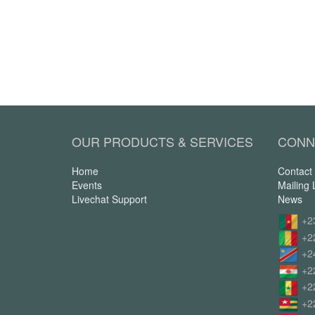
OUR PRODUCTS & SERVICES
CONN
Home
Contact
Events
Mailing L
Livechat Support
News
+2
+2
+2
+2
+2
+2