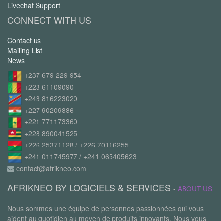
Livechat Support
CONNECT WITH US
Contact us
Mailing List
News
+237 679 229 954
+223 61109090
+243 816223020
+227 90209886
+221 771173360
+228 890041525
+226 25371128 / +226 70116255
+241 011745977 / +241 065405623
contact@afrikneo.com
AFRIKNEO BY LOGICIELS & SERVICES
-
ABOUT US
Nous sommes une équipe de personnes passionnées qui vous
aident au quotidien au moyen de produits innovants. Nous vous