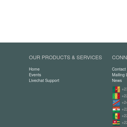
OUR PRODUCTS & SERVICES
CONN
Home
Contact
Events
Mailing L
Livechat Support
News
+2
+2
+2
+2
+2
+2