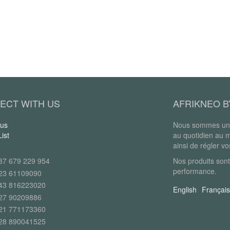
ECT WITH US
AFRIKNEO B
 us
Nous sommes une
ist
au quotidien au 
ainsi de régler v
37 679 229 954
Nos produits sont
performance.
23 61109090
43 816223020
English
Français
27 90209886
21 771173360
28 890041525