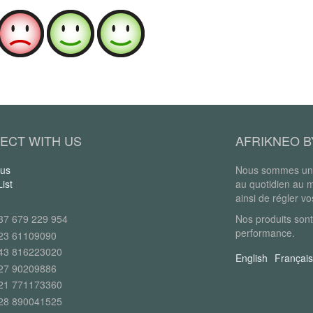
ECT WITH US
AFRIKNEO B
 us
Nous sommes une
ist
au quotidien au 
ainsi de régler v
37 679 229 954
Nos produits sont
performance.
23 61109090
43 816223020
English
Français
27 90209886
21 771173360
28 890041525