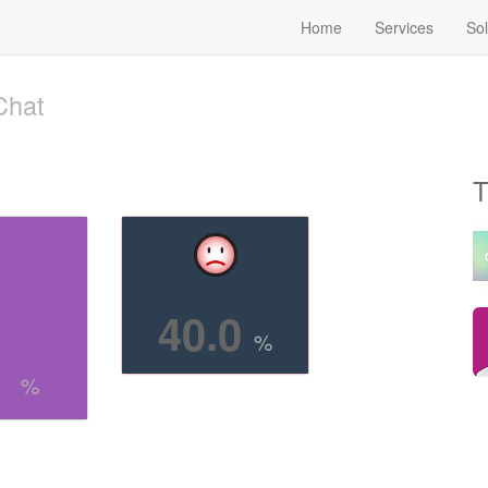
Home
Services
Sol
Chat
T
40.0
0
%
%