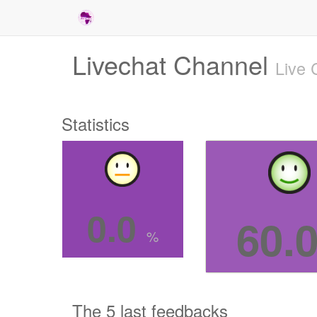
Livechat Channel
Live 
Statistics
0.0
60.
%
The 5 last feedbacks