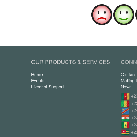
OUR PRODUCTS & SERVICES
CONN
Home
Contact
Events
Mailing L
Livechat Support
News
+2
+2
+2
+2
+2
+2