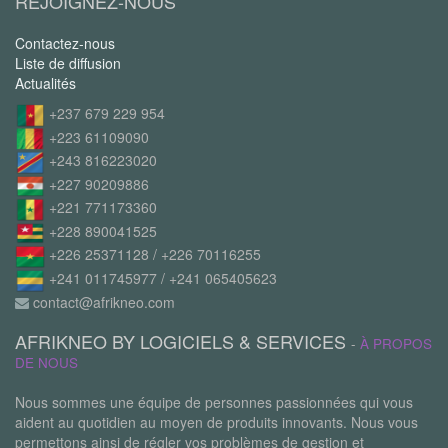
REJOIGNEZ-NOUS
Contactez-nous
Liste de diffusion
Actualités
+237 679 229 954
+223 61109090
+243 816223020
+227 90209886
+221 771173360
+228 890041525
+226 25371128 / +226 70116255
+241 011745977 / +241 065405623
contact@afrikneo.com
AFRIKNEO BY LOGICIELS & SERVICES
-
À PROPOS
DE NOUS
Nous sommes une équipe de personnes passionnées qui vous
aident au quotidien au moyen de produits innovants. Nous vous
permettons ainsi de régler vos problèmes de gestion et