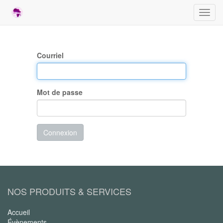
Bascu
la
navig
Courriel
Mot de passe
Connexion
NOS PRODUITS & SERVICES
Accueil
Évènements