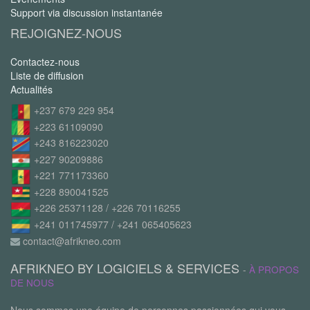
Support via discussion instantanée
REJOIGNEZ-NOUS
Contactez-nous
Liste de diffusion
Actualités
+237 679 229 954
+223 61109090
+243 816223020
+227 90209886
+221 771173360
+228 890041525
+226 25371128 / +226 70116255
+241 011745977 / +241 065405623
contact@afrikneo.com
AFRIKNEO BY LOGICIELS & SERVICES
-
À PROPOS
DE NOUS
Nous sommes une équipe de personnes passionnées qui vous