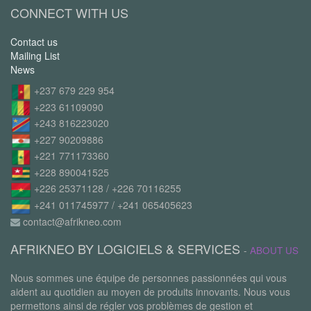
CONNECT WITH US
Contact us
Mailing List
News
+237 679 229 954
+223 61109090
+243 816223020
+227 90209886
+221 771173360
+228 890041525
+226 25371128 / +226 70116255
+241 011745977 / +241 065405623
contact@afrikneo.com
AFRIKNEO BY LOGICIELS & SERVICES
-
ABOUT US
Nous sommes une équipe de personnes passionnées qui vous
aident au quotidien au moyen de produits innovants. Nous vous
permettons ainsi de régler vos problèmes de gestion et