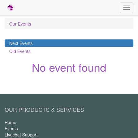
Toggl
navig
Our Events
Next Events
Old Events
No event found
OUR PRODUCTS & SERVICES
Home
Events
Livechat Support