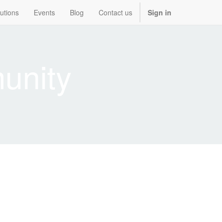
utions
Events
Blog
Contact us
Sign in
unity