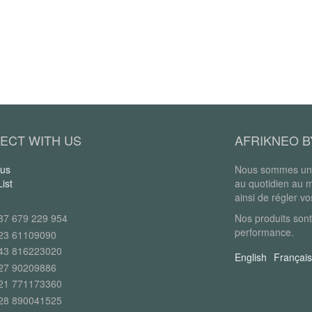
ECT WITH US
AFRIKNEO B
 us
Nous sommes une
ist
au quotidien au 
ainsi de régler v
37 679 229 954
Nos produits sont
performance.
23 61109090
43 816223020
English
Français
27 90209886
21 771173360
28 890041525