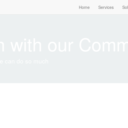
Home
Services
Sol
ch with our Comm
 we can do so much