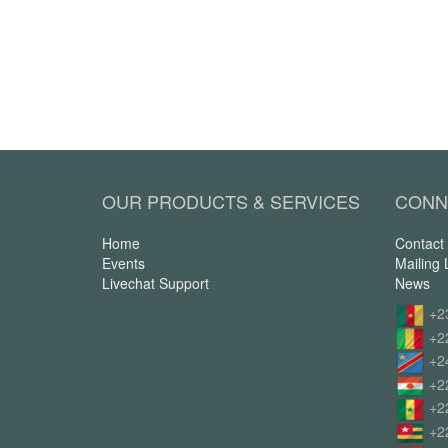
OUR PRODUCTS & SERVICES
CONN
Home
Contact
Events
Mailing L
Livechat Support
News
+2
+2
+2
+2
+2
+2