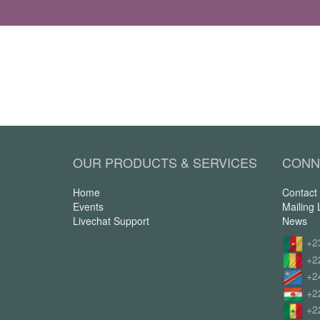
OUR PRODUCTS & SERVICES
CONN
Home
Contact
Events
Mailing L
Livechat Support
News
+2
+2
+2
+2
+2