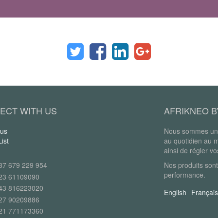
ECT WITH US
AFRIKNEO B
 us
Nous sommes une
ist
au quotidien au 
ainsi de régler v
37 679 229 954
Nos produits sont
performance.
23 61109090
43 816223020
English
Français
27 90209886
21 771173360