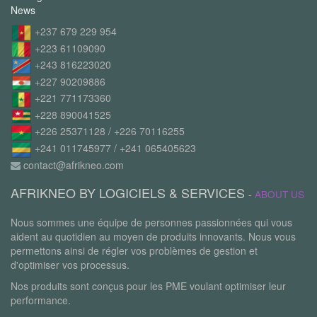
News
+237 679 229 954
+223 61109090
+243 816223020
+227 90209886
+221 771173360
+228 890041525
+226 25371128 / +226 70116255
+241 011745977 / +241 065405623
contact@afrikneo.com
AFRIKNEO BY LOGICIELS & SERVICES
-
ABOUT US
Nous sommes une équipe de personnes passionnées qui vous
aident au quotidien au moyen de produits innovants. Nous vous
permettons ainsi de régler vos problèmes de gestion et
d'optimiser vos processus.
Nos produits sont conçus pour les PME voulant optimiser leur
performance.