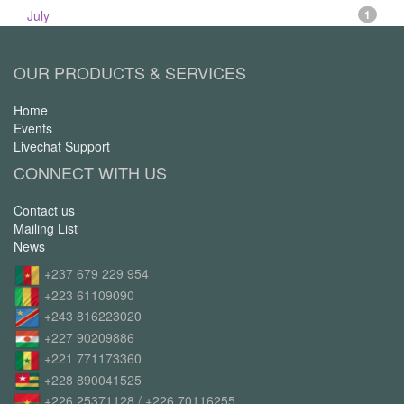
July
1
OUR PRODUCTS & SERVICES
Home
Events
Livechat Support
CONNECT WITH US
Contact us
Mailing List
News
+237 679 229 954
+223 61109090
+243 816223020
+227 90209886
+221 771173360
+228 890041525
+226 25371128 / +226 70116255